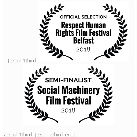
[ezcol_1third]
[/ezcol_1third] [ezcol_2third_end]