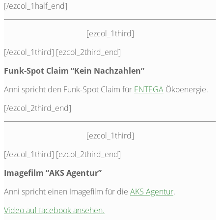
[/ezcol_1half_end]
[ezcol_1third]
[/ezcol_1third] [ezcol_2third_end]
Funk-Spot Claim “Kein Nachzahlen”
Anni spricht den Funk-Spot Claim für
ENTEGA
Ökoenergie.
[/ezcol_2third_end]
[ezcol_1third]
[/ezcol_1third] [ezcol_2third_end]
Imagefilm “AKS Agentur”
Anni spricht einen Imagefilm für die
AKS Agentur
.
Video auf facebook ansehen.