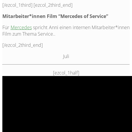
[/ezcol_1third] [ezcol_2third_end]
Mitarbeiter*innen Film “Mercedes of Service”
Für
Mercedes
spricht Anni einen internen Mitarbeiter*innen
Film zum Thema Service..
[/ezcol_2third_end]
Juli
[ezcol_1half]