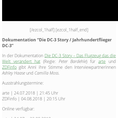
[/ezcol_1half] [ezcol_1half_end]
Dokumentation “Die DC-3 Story / Jahrhundertflieger
DC-3”
In der Dokumentation
Die DC-3 Story – Das Flugzeug das die
Welt verändert hat
(Regie:
Peter Bardehle
) für
arte
und
ZDFinfo
gibt Anni ihre Stimme den Interviewpartnerinnen
Ashley Haase
und
Camilla Moss
.
Ausstrahlungstermine:
arte | 24.07.2018 | 21:45 Uhr
ZDFinfo | 04.08.2018 | 20:15 Uhr
Online verfügbar: