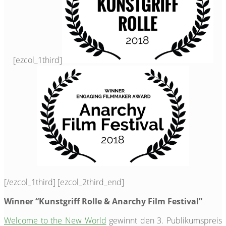
[ezcol_1third]
[/ezcol_1third] [ezcol_2third_end]
Winner “Kunstgriff Rolle & Anarchy Film Festival”
Welcome to the New World
gewinnt den 3. Publikumspreis