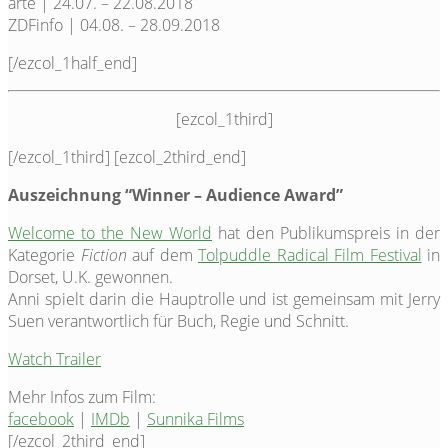
arte | 24.07. – 22.08.2018
ZDFinfo | 04.08. – 28.09.2018
[/ezcol_1half_end]
[ezcol_1third]
[/ezcol_1third] [ezcol_2third_end]
Auszeichnung “Winner – Audience Award”
Welcome to the New World
hat den Publikumspreis in der
Kategorie
Fiction
auf dem
Tolpuddle Radical Film Festival
in
Dorset, U.K. gewonnen.
Anni spielt darin die Hauptrolle und ist gemeinsam mit Jerry
Suen verantwortlich für Buch, Regie und Schnitt.
Watch Trailer
Mehr Infos zum Film:
facebook
|
IMDb
|
Sunnika Films
[/ezcol_2third_end]