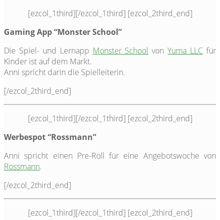
[ezcol_1third]
[/ezcol_1third] [ezcol_2third_end]
Gaming App “Monster School”
Die Spiel- und Lernapp
Monster School
von
Yuma LLC
für
Kinder ist auf dem Markt.
Anni spricht darin die Spielleiterin.
[/ezcol_2third_end]
[ezcol_1third]
[/ezcol_1third] [ezcol_2third_end]
Werbespot “Rossmann”
Anni spricht einen Pre-Roll für eine Angebotswoche von
Rossmann
.
[/ezcol_2third_end]
[ezcol_1third]
[/ezcol_1third] [ezcol_2third_end]