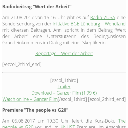
Radiobeitrag “Wert der Arbeit”
Am 21.08.2017 von 15-16 Uhr gibt es auf
Radio ZUSA
eine
Sondersendung von der
Initiative BGE Lüneburg – Wendland
mit diversen Beiträgen. Anni spricht in dem Beitrag “Wert
der Arbeit” eine Unterstützerin des Bedingunslosen
Grundeinkommens im Dialog mit einer Skeptikerin.
Reportage – Wert der Arbeit
[/ezcol_2third_end]
[ezcol_1third]
Trailer
Download – Ganzer Film (1,99 €)
Watch online – Ganzer Film
[/ezcol_1third] [ezcol_2third_end]
Premiere “The people vs G20”
Am 05.08.2017 um 19.30 Uhr feiert die Kurz-Doku
The
people vs G20
vor und im
KNUST
Premiere. Im Anschluss