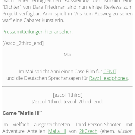
Nach einer erfolgreichen Ausstellung der Kurzfilmreihe
“Dichter” von Dara Friedman sind nun einige Reviews zum
Projekt verfügbar. Anni spielt in “Als kein Ausweg zu sehen
war” eine Cabaret Künstlerin.
Pressemitteilungen hier ansehen
.
[/ezcol_2third_end]
Mai
Im Mai spricht Anni einen Case Film für
CENIT
und die Deutschen Sprachansagen für
Rayz Headphones
.
[ezcol_1third]
[/ezcol_1third] [ezcol_2third_end]
Game “Mafia III”
Im vielfach ausgezeichneten Third-Person-Shooter mit
Adventure Anteilen
Mafia III
von
2kCzech
(ehem.
Illusion