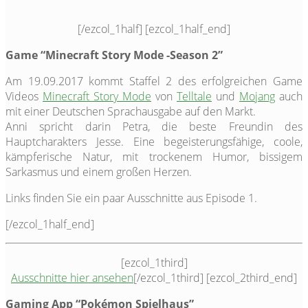
[/ezcol_1half] [ezcol_1half_end]
Game “Minecraft Story Mode -Season 2”
Am 19.09.2017 kommt Staffel 2 des erfolgreichen Game
Videos
Minecraft Story Mode
von
Telltale
und
Mojang
auch
mit einer Deutschen Sprachausgabe auf den Markt.
Anni spricht darin Petra, die beste Freundin des
Hauptcharakters Jesse. Eine begeisterungsfähige, coole,
kämpferische Natur, mit trockenem Humor, bissigem
Sarkasmus und einem großen Herzen.
Links finden Sie ein paar Ausschnitte aus Episode 1.
[/ezcol_1half_end]
[ezcol_1third]
Ausschnitte hier ansehen
[/ezcol_1third] [ezcol_2third_end]
Gaming App “Pokémon Spielhaus”