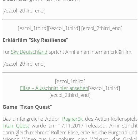
[/ezcol_2third_end]
[ezcol_1third]
[/ezcol_1third] [ezcol_2third_end]
Erklärfilm “Sky Resilience”
Für
Sky Deutschland
spricht Anni einen internen Erklärfilm.
[/ezcol_2third_end]
[ezcol_1third]
Elise – Ausschnitt hier ansehen
[/ezcol_1third]
[ezcol_2third_end]
Game “Titan Quest”
Das umfangreiche Addon
Ragnarök
des Action-Rollenspiels
Titan Quest
wurde am 17.11.2017 released. Anni spricht
darin gleich mehrere Rollen: Elise, eine Reiche Bürgerin und
Mienen Witwe aus Heuneburg, eine Walküre, das Orakel