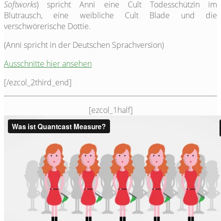
Softworks
) spricht Anni eine Cult Todesschützin im
Blutrausch, eine weibliche Cult Blade und die
verschwörerische Dottie.
(Anni spricht in der Deutschen Sprachversion)
Ausschnitte hier ansehen
[/ezcol_2third_end]
[ezcol_1half]