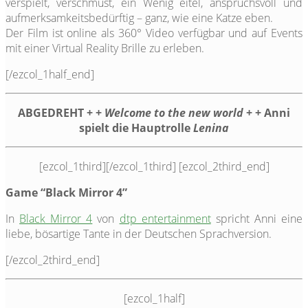
verspielt, verschmust, ein Wenig eitel, anspruchsvoll und
aufmerksamkeitsbedürftig – ganz, wie eine Katze eben.
Der Film ist online als 360° Video verfügbar und auf Events
mit einer Virtual Reality Brille zu erleben.
[/ezcol_1half_end]
ABGEDREHT + +
Welcome to the new world
+ + Anni
spielt die Hauptrolle
Lenina
[ezcol_1third]
[/ezcol_1third] [ezcol_2third_end]
Game “Black Mirror 4”
In
Black Mirror 4
von
dtp entertainment
spricht Anni eine
liebe, bösartige Tante in der Deutschen Sprachversion.
[/ezcol_2third_end]
[ezcol_1half]