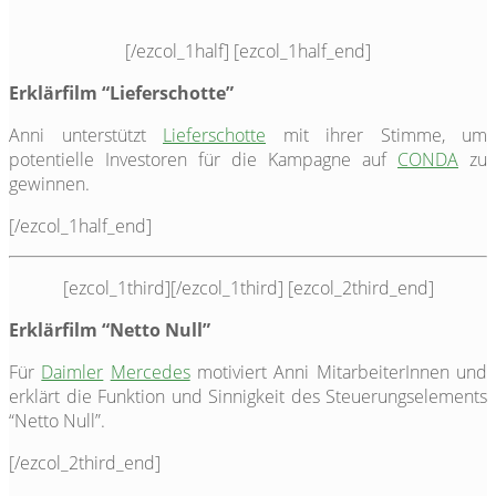
[/ezcol_1half] [ezcol_1half_end]
Erklärfilm “Lieferschotte”
Anni unterstützt
Lieferschotte
mit ihrer Stimme, um
potentielle Investoren für die Kampagne auf
CONDA
zu
gewinnen.
[/ezcol_1half_end]
[ezcol_1third]
[/ezcol_1third] [ezcol_2third_end]
Erklärfilm “Netto Null”
Für
Daimler
Mercedes
motiviert Anni MitarbeiterInnen und
erklärt die Funktion und Sinnigkeit des Steuerungselements
“Netto Null”.
[/ezcol_2third_end]