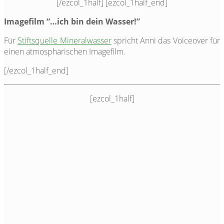
[/ezcol_1half] [ezcol_1half_end]
Imagefilm “…ich bin dein Wasser!”
Für
Stiftsquelle Mineralwasser
spricht Anni das Voiceover für
einen atmosphärischen Imagefilm.
[/ezcol_1half_end]
[ezcol_1half]