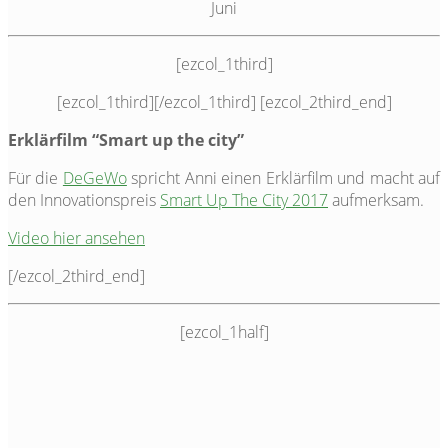
Juni
[ezcol_1third]
[ezcol_1third]
[/ezcol_1third] [ezcol_2third_end]
Erklärfilm “Smart up the city”
Für die
DeGeWo
spricht Anni einen Erklärfilm und macht auf
den Innovationspreis
Smart Up The City 2017
aufmerksam.
Video hier ansehen
[/ezcol_2third_end]
[ezcol_1half]