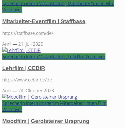
Sprecherin
intern
Veranstaltung
Mitarbeiter*innen Film
Voiceover
Mitarbeiter-Eventfilm | Staffbase
https://staffbase.com/de/
Anni
—
21. Juli 2025
Sprecherin
intern
Veranstaltung
Lehrfilm
Voiceover
Lehrfilm | CEBIR
https://www.cebir.be/de
Anni
—
24. Oktober 2023
Sprecherin
intern
Imagefilm
Mitarbeiter*innen Film
Voiceover
Moodfilm | Gerolsteiner Ursprung