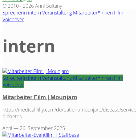
© 2010 - 2026 Anni Sultany
Sprecherin
intern
Veranstaltung
Mitarbeiter*innen Film
Voiceover
intern
Sprecherin
intern
Veranstaltung
Mitarbeiter*innen Film
Category
Voiceover
Mitarbeiter Film | Mounjaro
https://medical.lilly.com/de/patient/mounjaro/disease/service
diabetes
Anni
—
26. September 2025