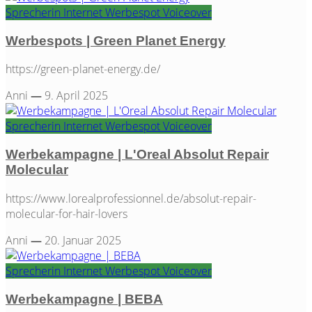
Sprecherin
Internet
Werbespot
Voiceover
Werbespots | Green Planet Energy
https://green-planet-energy.de/
Anni
—
9. April 2025
Sprecherin
Internet
Werbespot
Voiceover
Werbekampagne | L'Oreal Absolut Repair
Molecular
https://www.lorealprofessionnel.de/absolut-repair-
molecular-for-hair-lovers
Anni
—
20. Januar 2025
Sprecherin
Internet
Werbespot
Voiceover
Werbekampagne | BEBA