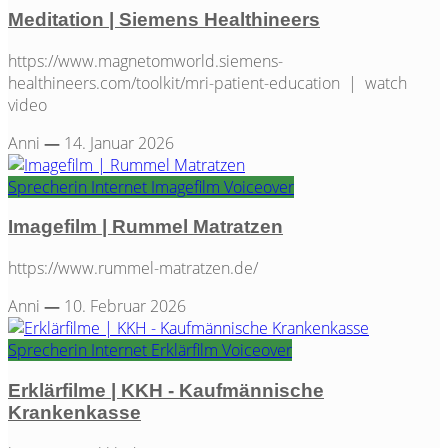
Meditation | Siemens Healthineers
https://www.magnetomworld.siemens-
healthineers.com/toolkit/mri-patient-education | watch
video
Anni
—
14. Januar 2026
Sprecherin
Internet
Imagefilm
Voiceover
Imagefilm | Rummel Matratzen
https://www.rummel-matratzen.de/
Anni
—
10. Februar 2026
Sprecherin
Internet
Erklärfilm
Voiceover
Erklärfilme | KKH - Kaufmännische
Krankenkasse