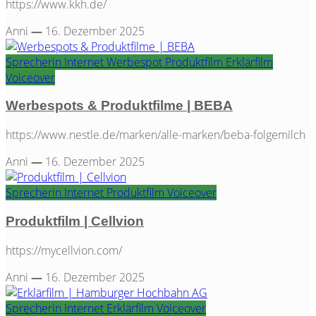
https://www.kkh.de/
Anni
—
16. Dezember 2025
Sprecherin
Internet
Werbespot
Produktfilm
Erklärfilm
Voiceover
Werbespots & Produktfilme | BEBA
https://www.nestle.de/marken/alle-marken/beba-folgemilch
Anni
—
16. Dezember 2025
Sprecherin
Internet
Produktfilm
Voiceover
Produktfilm | Cellvion
https://mycellvion.com/
Anni
—
16. Dezember 2025
Sprecherin
Internet
Erklärfilm
Voiceover