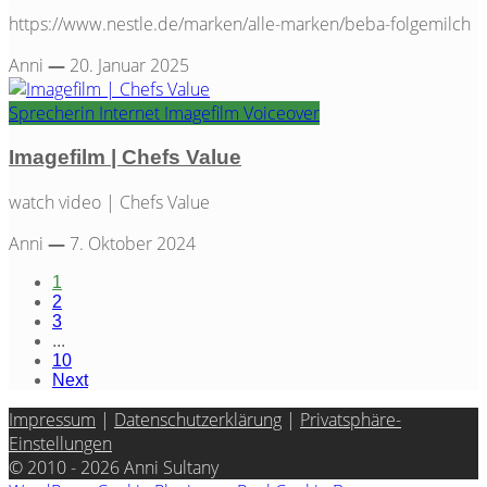
https://www.nestle.de/marken/alle-marken/beba-folgemilch
Anni
—
20. Januar 2025
Sprecherin
Internet
Imagefilm
Voiceover
Imagefilm | Chefs Value
watch video | Chefs Value
Anni
—
7. Oktober 2024
1
2
3
...
10
Next
Impressum
|
Datenschutzerklärung
|
Privatsphäre-
Einstellungen
© 2010 - 2026 Anni Sultany