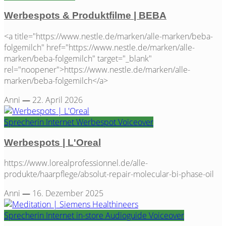
Werbespots & Produktfilme | BEBA
<a title="https://www.nestle.de/marken/alle-marken/beba-
folgemilch" href="https://www.nestle.de/marken/alle-
marken/beba-folgemilch" target="_blank"
rel="noopener">https://www.nestle.de/marken/alle-
marken/beba-folgemilch</a>
Anni
—
22. April 2026
Sprecherin
Internet
Werbespot
Voiceover
Werbespots | L'Oreal
https://www.lorealprofessionnel.de/alle-
produkte/haarpflege/absolut-repair-molecular-bi-phase-oil
Anni
—
16. Dezember 2025
Sprecherin
Internet
in-store
Audioguide
Voiceover