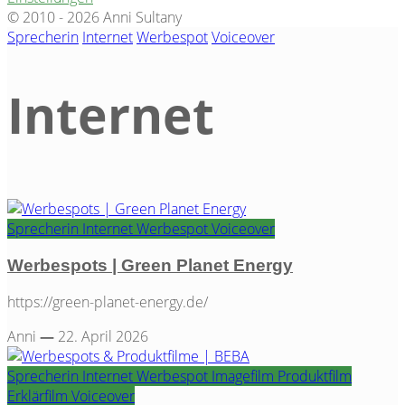
© 2010 - 2026 Anni Sultany
Sprecherin
Internet
Werbespot
Voiceover
Internet
Category
Sprecherin
Internet
Werbespot
Voiceover
Werbespots | Green Planet Energy
https://green-planet-energy.de/
Anni
—
22. April 2026
Sprecherin
Internet
Werbespot
Imagefilm
Produktfilm
Erklärfilm
Voiceover