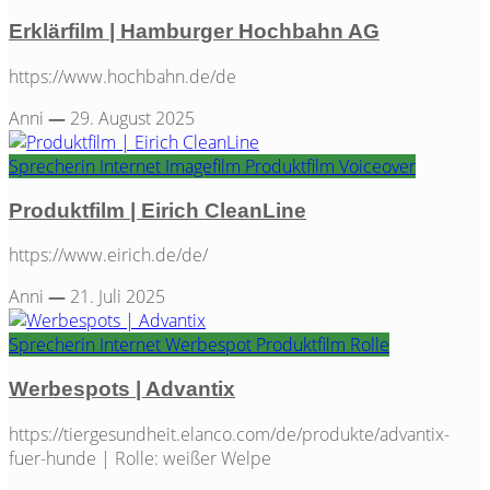
Erklärfilm | Hamburger Hochbahn AG
https://www.hochbahn.de/de
Anni
—
29. August 2025
Sprecherin
Internet
Imagefilm
Produktfilm
Voiceover
Produktfilm | Eirich CleanLine
https://www.eirich.de/de/
Anni
—
21. Juli 2025
Sprecherin
Internet
Werbespot
Produktfilm
Rolle
Werbespots | Advantix
https://tiergesundheit.elanco.com/de/produkte/advantix-
fuer-hunde | Rolle: weißer Welpe