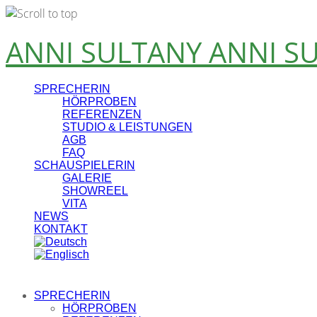
Skip
ANNI SULTANY
ANNI S
to
content
SPRECHERIN
HÖRPROBEN
REFERENZEN
STUDIO & LEISTUNGEN
AGB
FAQ
SCHAUSPIELERIN
GALERIE
SHOWREEL
VITA
NEWS
KONTAKT
SPRECHERIN
HÖRPROBEN