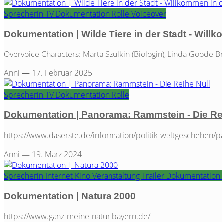
Sprecherin
TV
Dokumentation
Rolle
Voiceover
Dokumentation | Wilde Tiere in der Stadt - Wil
Overvoice Characters: Marta Szulkin (Biologin), Linda Goode Br
Anni
—
17. Februar 2025
Sprecherin
TV
Dokumentation
Rolle
Dokumentation | Panorama: Rammstein - Die Re
https://www.daserste.de/information/politik-weltgeschehen
Anni
—
19. März 2024
Sprecherin
Internet
Kino
Veranstaltung
Trailer
Dokumentation
Dokumentation | Natura 2000
https://www.ganz-meine-natur.bayern.de/