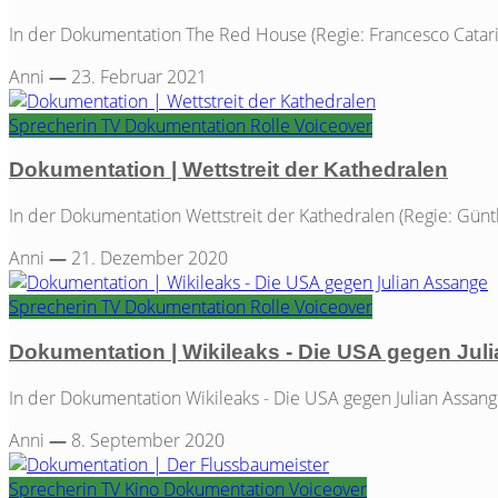
In der Dokumentation The Red House (Regie: Francesco Catarin
Anni
—
23. Februar 2021
Sprecherin
TV
Dokumentation
Rolle
Voiceover
Dokumentation | Wettstreit der Kathedralen
In der Dokumentation Wettstreit der Kathedralen (Regie: Günther
Anni
—
21. Dezember 2020
Sprecherin
TV
Dokumentation
Rolle
Voiceover
Dokumentation | Wikileaks - Die USA gegen Jul
In der Dokumentation Wikileaks - Die USA gegen Julian Assange
Anni
—
8. September 2020
Sprecherin
TV
Kino
Dokumentation
Voiceover