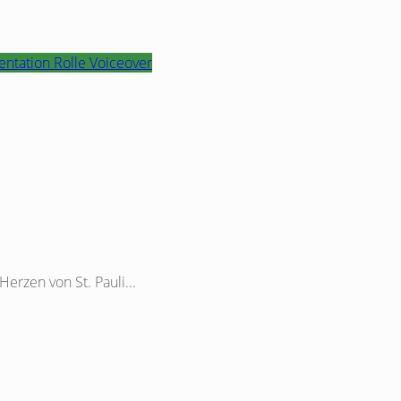
ntation
Rolle
Voiceover
erzen von St. Pauli...