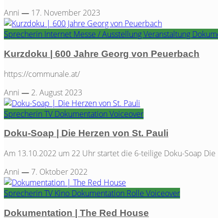
Anni
—
17. November 2023
Sprecherin
Internet
Messe / Ausstellung
Veranstaltung
Dokume
Kurzdoku | 600 Jahre Georg von Peuerbach
https://communale.at/
Anni
—
2. August 2023
Sprecherin
TV
Dokumentation
Voiceover
Doku-Soap | Die Herzen von St. Pauli
Am 13.10.2022 um 22 Uhr startet die 6-teilige Doku-Soap Die H
Anni
—
7. Oktober 2022
Sprecherin
TV
Kino
Dokumentation
Rolle
Voiceover
Dokumentation | The Red House