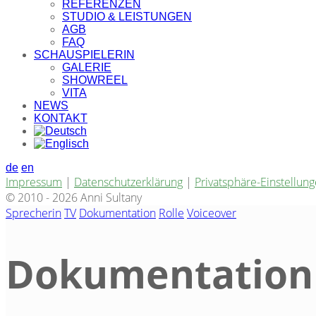
REFERENZEN
STUDIO & LEISTUNGEN
AGB
FAQ
SCHAUSPIELERIN
GALERIE
SHOWREEL
VITA
NEWS
KONTAKT
de
en
Impressum
|
Datenschutzerklärung
|
Privatsphäre-Einstellun
© 2010 - 2026 Anni Sultany
Sprecherin
TV
Dokumentation
Rolle
Voiceover
Dokumentation