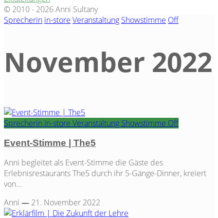
© 2010 - 2026 Anni Sultany
Sprecherin
in-store
Veranstaltung
Showstimme
Off
November 2022
Tag
Sprecherin
in-store
Veranstaltung
Showstimme
Off
Event-Stimme | The5
Anni begleitet als Event-Stimme die Gäste des
Erlebnisrestaurants The5 durch ihr 5-Gänge-Dinner, kreiert
von...
Anni
—
21. November 2022