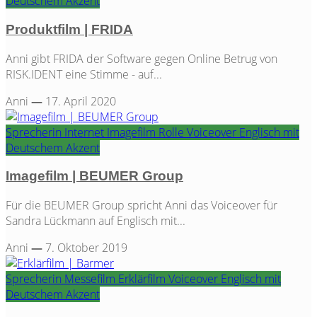
Deutschem Akzent
Produktfilm | FRIDA
Anni gibt FRIDA der Software gegen Online Betrug von
RISK.IDENT eine Stimme - auf...
Anni
—
17. April 2020
Sprecherin
Internet
Imagefilm
Rolle
Voiceover
Englisch mit
Deutschem Akzent
Imagefilm | BEUMER Group
Für die BEUMER Group spricht Anni das Voiceover für
Sandra Lückmann auf Englisch mit...
Anni
—
7. Oktober 2019
Sprecherin
Messefilm
Erklärfilm
Voiceover
Englisch mit
Deutschem Akzent