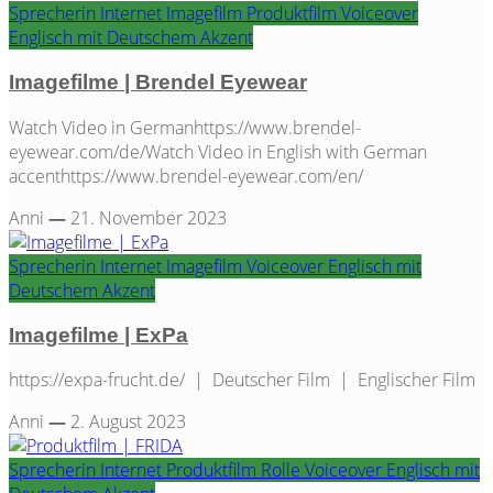
Sprecherin
Internet
Imagefilm
Produktfilm
Voiceover
Englisch mit Deutschem Akzent
Imagefilme | Brendel Eyewear
Watch Video in Germanhttps://www.brendel-
eyewear.com/de/Watch Video in English with German
accenthttps://www.brendel-eyewear.com/en/
Anni
—
21. November 2023
Sprecherin
Internet
Imagefilm
Voiceover
Englisch mit
Deutschem Akzent
Imagefilme | ExPa
https://expa-frucht.de/ | Deutscher Film | Englischer Film
Anni
—
2. August 2023
Sprecherin
Internet
Produktfilm
Rolle
Voiceover
Englisch mit