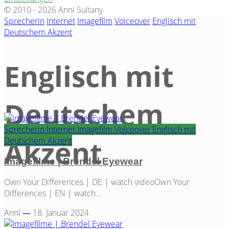
© 2010 - 2026 Anni Sultany
Sprecherin
Internet
Imagefilm
Voiceover
Englisch mit
Deutschem Akzent
Englisch mit
Deutschem
Sprecherin
Internet
Imagefilm
Voiceover
Englisch mit
Akzent
Deutschem Akzent
Imagefilme | Brendel Eyewear
Own Your Differences | DE | watch videoOwn Your
Differences | EN | watch...
Anni
—
18. Januar 2024
Category