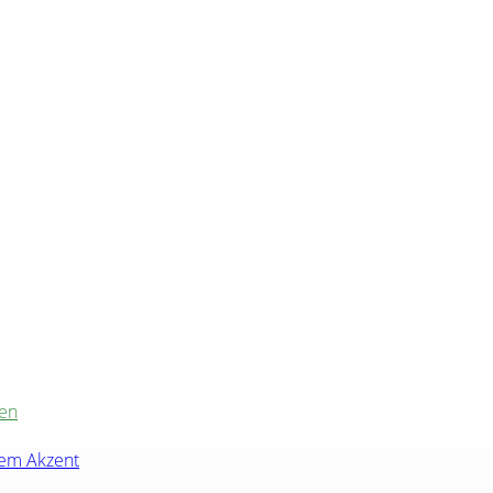
gen
hem Akzent