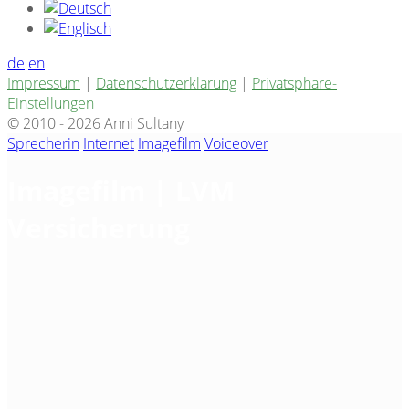
de
en
Impressum
|
Datenschutzerklärung
|
Privatsphäre-
Einstellungen
© 2010 - 2026 Anni Sultany
Sprecherin
Internet
Imagefilm
Voiceover
Imagefilm | LVM
Versicherung