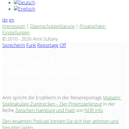
de
en
Impressum
|
Datenschutzerklärung
|
Privatsphäre-
Einstellungen
© 2010 - 2026 Anni Sultany
Sprecherin
Funk
Reportage
Off
Reportage | Zwischen
Hamburg und Haiti
Anni spricht die Erzählerin in der Reisereportage
Magazin:
Spektakuläre Zugstrecken – Der Pinienzapfenzug
in der
Reihe
Zwischen Hamburg und Haiti
von
NDR Info
.
Den gesamten Podcast können Sie sich hier anhören und
herunter laden.